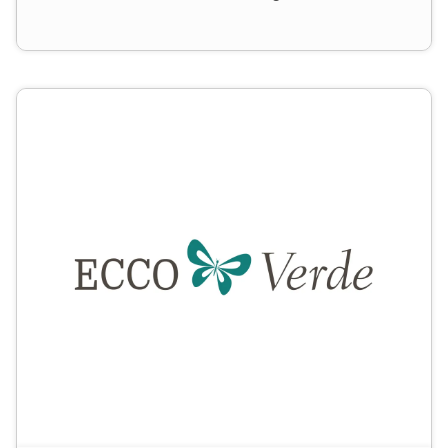
Kinder) über Beauty-Produkte bis hin zu Wohn-
Accessoires eine riesige Auswahl an nachhaltigen, fairen
und ökologischen Produkten.
Die Freude wird sicher
genauso nachhaltig sein, wie die Produkte selbst!