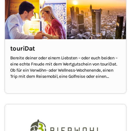
touriDat
Bereite deiner oder einem Liebsten – oder euch beiden –
eine echte Freude mit dem Wertgutschein von touriDat.
Ob für ein Verwöhn- oder Wellness-Wochenende, einen
Trip mit dem Reisemobil, eine Golfreise oder einen
„richtigen“ Urlaub.
Mit dem Geschenkgutschein von
touriDat hat dein/e Beschenkte/r eine riesige Auswahl
an Trips innerhalb Deutschlands und vielen anderen
Zielen im Ausland.
Praktisch: Sollte die gebuchte Reise
den Gutscheinwert übersteigen, kann die Differenz vom
Beschenkten zugezahlt werden.