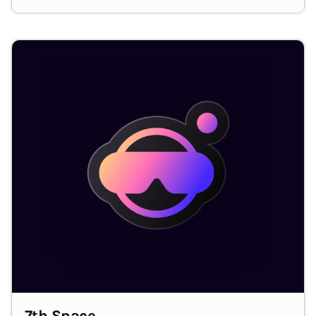
Auswahl an Fahrradzubehör ist in bei Radwelt groß.
Die/der Empfänger/in wird sich ganz sicher darüber
freuen.
7th Space