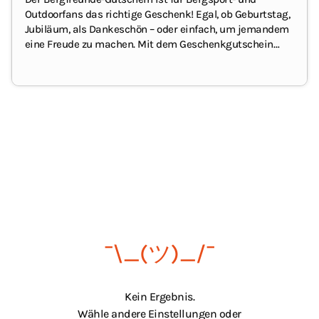
Outdoorfans das richtige Geschenk! Egal, ob
Geburtstag
,
Jubiläum, als Dankeschön – oder einfach, um jemandem
eine Freude zu machen.
Mit dem Geschenkgutschein
kann die/der Beschenkte entspannt auf Online-
Shoppingtour gehen und sich ihr/sein Lieblingsteil selbst
aussuchen.
¯\_(ツ)_/¯
Kein Ergebnis.
Wähle andere Einstellungen oder