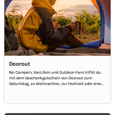
Doorout
Bei Campern, VanLifern und Outdoor-Fans triffst du
mit dem Geschenkgutschein von Doorout zum
Geburtstag
, zu Weihnachten, zur Hochzeit oder einem
anderen Anlass genau ins Schwarze!
Hier findet
dein/e Beschenkte/r Outdoor-Equipment für den
Zeltplatz, das Fahrzeug und für sich selbst :-)