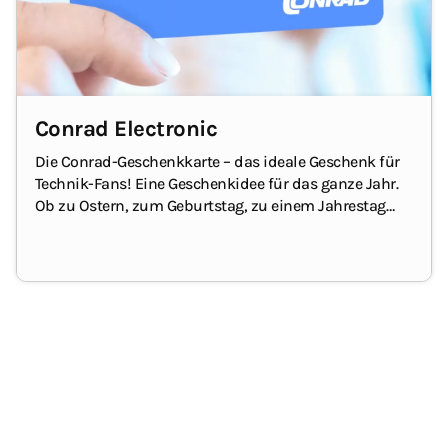
Conrad Electronic
Die Conrad-Geschenkkarte – das ideale Geschenk für
Technik-Fans!
Eine Geschenkidee für das ganze Jahr.
Ob zu Ostern, zum
Geburtstag
, zu einem Jahrestag
oder Weihnachten, als „Dankeschön“ oder auch
einfach nur so.
Der Geschenkgutschein ist online wie
auch in den
Conrad-Filialen
einlösbar.