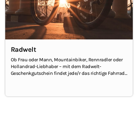
Radwelt
Ob Frau oder
Mann
, Mountainbiker, Rennradler oder
Hollandrad-Liebhaber – mit dem Radwelt-
Geschenkgutschein findet jede/r das richtige Fahrrad.
Sollte es lieber eine tolle Fahrradtasche oder ein
sicheres Schloss sein, ist auch das kein Problem, denn
auch die Auswahl an Fahrradzubehör ist in bei
Radwelt groß.
Die/der Empfänger/in wird sich ganz
sicher darüber freuen.