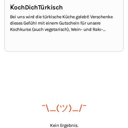
KochDich­Türkisch
Bei uns wird die türkische Küche gelebt!
Verschenke
dieses Gefühl mit einem Gutschein für unsere
Kochkurse (auch vegetarisch), Wein- und Rakı-
Verkostungen oder türkischen Delikatessen aus
unserem Shop. Hier findet die/der Beschenke auch
Geschirr, Küchen-/Kochutensilien oder eines unserer
Kochbücher.
Der Geschenkgutschein kann online oder
direkt in unserem
Ladenlokal in Düsseldorf-Flingern
eingelöst werden.
¯\_(ツ)_/¯
Kein Ergebnis.