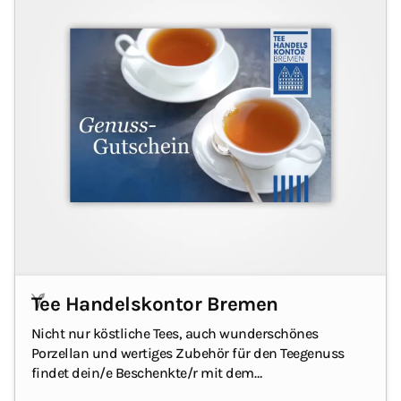
Tee Handelskontor Bremen
Nicht nur köstliche Tees, auch wunderschönes
Porzellan und wertiges Zubehör für den Teegenuss
findet dein/e Beschenkte/r mit dem
Geschenkgutschein vom Tee-Handelskontor-Bremen.