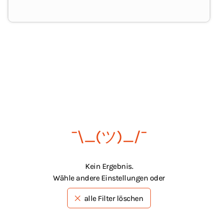
¯\_(ツ)_/¯
Kein Ergebnis.
Wähle andere Einstellungen oder
alle Filter löschen