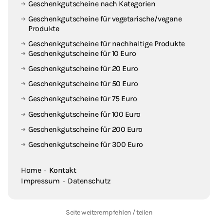
Geschenkgutscheine nach Kategorien
Geschenkgutscheine für vegetarische / vegane
Produkte
Geschenkgutscheine für nachhaltige Produkte
Geschenkgutscheine für 10 Euro
Geschenkgutscheine für 20 Euro
Geschenkgutscheine für 50 Euro
Geschenkgutscheine für 75 Euro
Geschenkgutscheine für 100 Euro
Geschenkgutscheine für 200 Euro
Geschenkgutscheine für 300 Euro
Home
·
Kontakt
Impressum
·
Datenschutz
Seite weiterempfehlen / teilen