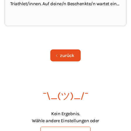
Triathlet/innen.
Auf deine/n Beschenkte/n wartet ein
riesiges Angebot an aktueller Fahrrad- und Triathlon-
Bekleidung sowie Zubehör wie Fahrradhelme, -
schuhe, -taschen, -rucksäcke etc.
zurück
¯\_(ツ)_/¯
Kein Ergebnis.
Wähle andere Einstellungen oder